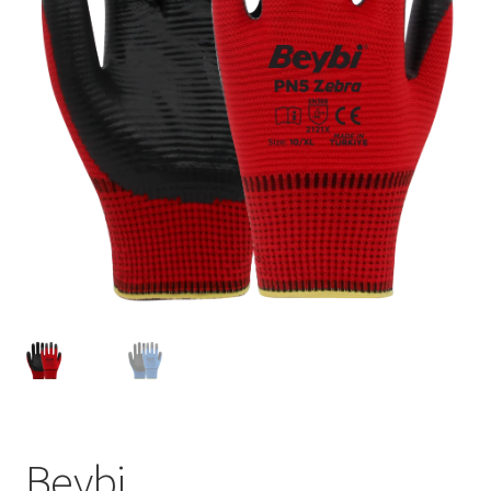
Tshirts
Shoes
Eldivenler
Şapkalar
Hoodie
Polarlar
Montlar
Eşofman Takımları
Beybi