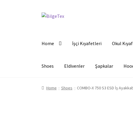
Skip
Skip
to
to
navigation
content
Home
İşçi Kıyafetleri
Okul Kıyaf
Shoes
Eldivenler
Şapkalar
Hoo
Home
Shoes
COMBO-X 750 S3 ESD İş Ayakkab