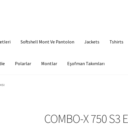
etleri
Softshell Mont Ve Pantolon
Jackets
Tshirts
die
Polarlar
Montlar
Eşofman Takımları
ısı
COMBO-X 750 S3 ES