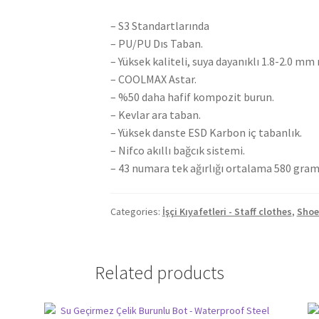
– S3 Standartlarında
– PU/PU Dıs Taban.
– Yüksek kaliteli, suya dayanıklı 1.8-2.0 mm 
– COOLMAX Astar.
– %50 daha hafif kompozit burun.
– Kevlar ara taban.
– Yüksek danste ESD Karbon iç tabanlık.
– Nifco akıllı bağcık sistemi.
– 43 numara tek ağırlığı ortalama 580 gram
Categories:
İşçi Kıyafetleri - Staff clothes
,
Shoe
Related products