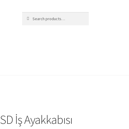
Search
Search
for:
D İş Ayakkabısı