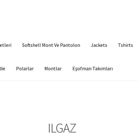
etleri
Softshell Mont Ve Pantolon
Jackets
Tshirts
die
Polarlar
Montlar
Eşofman Takımları
ILGAZ