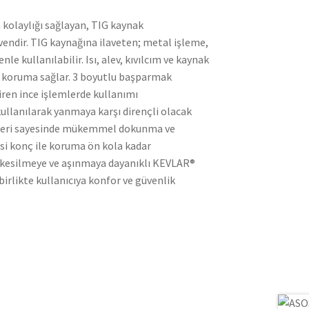
kolaylığı sağlayan, TIG kaynak
vendir. TIG kaynağına ilaveten; metal işleme,
e kullanılabilir. Isı, alev, kıvılcım ve kaynak
ir koruma sağlar. 3 boyutlu başparmak
iren ince işlemlerde kullanımı
i kullanılarak yanmaya karşı dirençli olacak
lt deri sayesinde mükemmel dokunma ve
risi konç ile koruma ön kola kadar
z, kesilmeye ve aşınmaya dayanıklı KEVLAR®
birlikte kullanıcıya konfor ve güvenlik