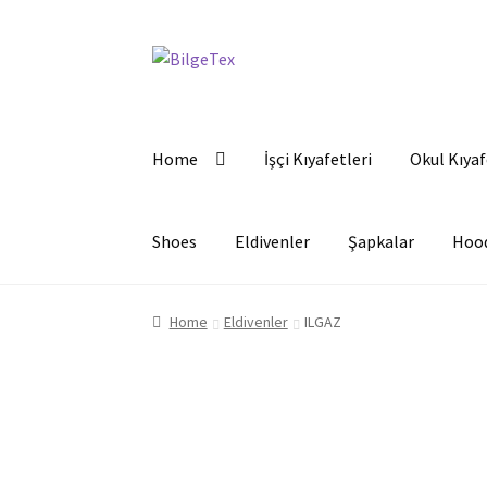
Skip
Skip
to
to
navigation
content
Home
İşçi Kıyafetleri
Okul Kıyaf
Shoes
Eldivenler
Şapkalar
Hoo
Home
Eldivenler
ILGAZ