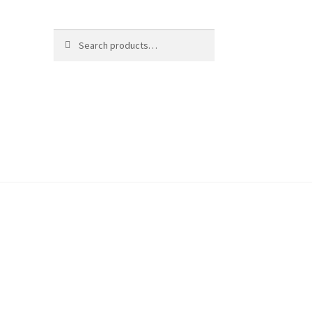
Search
Search
for: