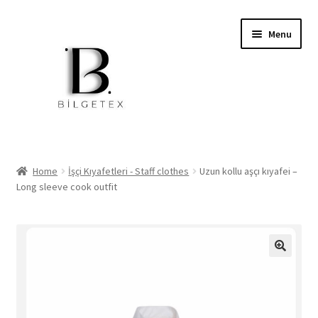
Skip
Skip
Menu
to
to
navigation
content
Expand
Home
child
Home
İşçi Kıyafetleri - Staff clothes
Uzun kollu aşçı kıyafei –
menu
Long sleeve cook outfit
İşçi Kıyafetleri
Okul Kıyafetleri
Softshell Mont Ve Pantolon
Jackets