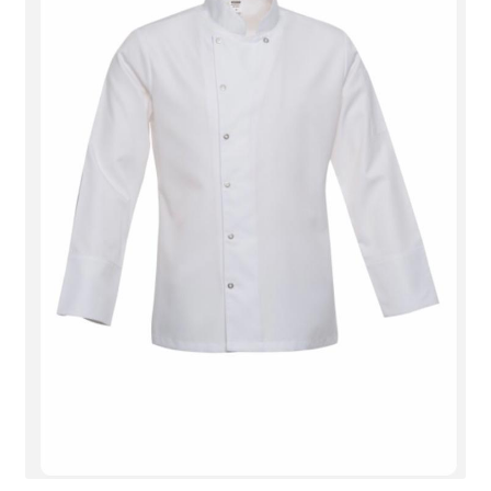
Tshirts
Shoes
Eldivenler
Şapkalar
Hoodie
Polarlar
Montlar
Eşofman Takımları