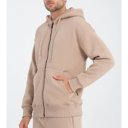
Tshirts
Shoes
Eldivenler
Şapkalar
Hoodie
Polarlar
Montlar
Eşofman Takımları