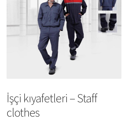
Tshirts
Shoes
Eldivenler
Şapkalar
Hoodie
Polarlar
İşçi kıyafetleri – Staff
Montlar
clothes
Eşofman Takımları