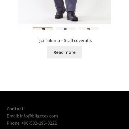
İşçi Tulumu – Staff coveralls
Read more
Contact:
Email: info@bilgetex.com
Phone: +90-532-296-0222