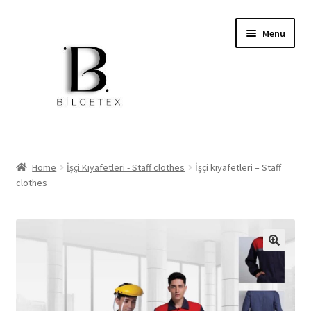
Skip
Skip
Menu
to
to
navigation
content
Expand
Home
child
Home
İşçi Kıyafetleri - Staff clothes
İşçi kıyafetleri – Staff
menu
clothes
İşçi Kıyafetleri
Okul Kıyafetleri
Softshell Mont Ve Pantolon
Jackets