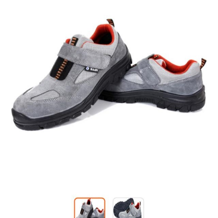
Tshirts
Shoes
Eldivenler
Şapkalar
Hoodie
Polarlar
Montlar
Eşofman Takımları