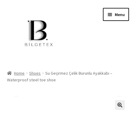
Skip
Skip
Menu
to
to
navigation
content
Expand
Home
child
Home
Shoes
Su Geçirmez Çelik Burunlu Ayakkabı –
menu
Waterproof steel toe shoe
İşçi Kıyafetleri
Okul Kıyafetleri
Softshell Mont Ve Pantolon
Jackets