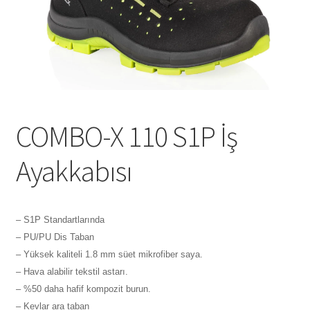
Tshirts
Shoes
Eldivenler
COMBO-X 110 S1P İş
Şapkalar
Ayakkabısı
Hoodie
Polarlar
– S1P Standartlarında
– PU/PU Dis Taban
Montlar
– Yüksek kaliteli 1.8 mm süet mikrofiber saya.
– Hava alabilir tekstil astarı.
Eşofman Takımları
– %50 daha hafif kompozit burun.
– Kevlar ara taban