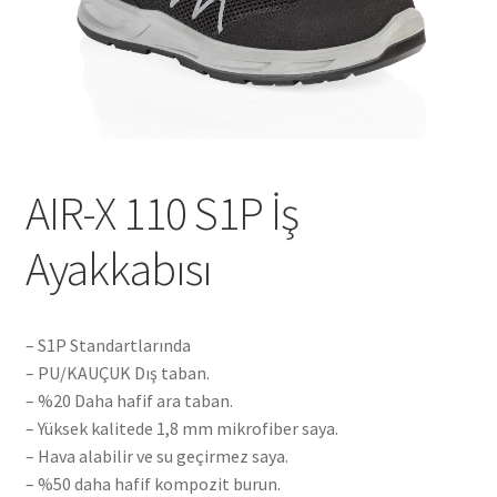
Tshirts
Shoes
Eldivenler
AIR-X 110 S1P İş
Şapkalar
Ayakkabısı
Hoodie
Polarlar
– S1P Standartlarında
– PU/KAUÇUK Dış taban.
Montlar
– %20 Daha hafif ara taban.
– Yüksek kalitede 1,8 mm mikrofiber saya.
Eşofman Takımları
– Hava alabilir ve su geçirmez saya.
– %50 daha hafif kompozit burun.