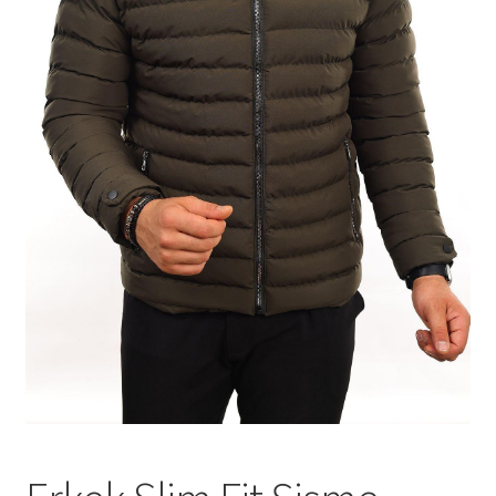
Tshirts
Shoes
Eldivenler
Şapkalar
Hoodie
Polarlar
Montlar
Eşofman Takımları