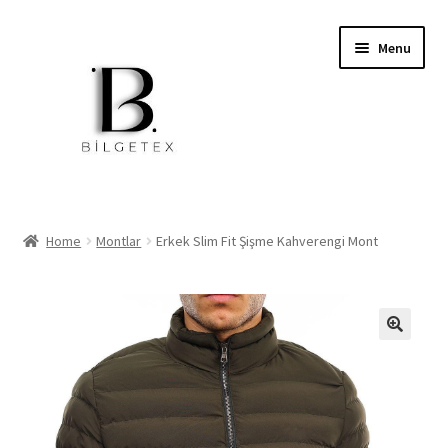
Skip
Skip
Menu
to
to
navigation
content
Expand
Home
child
Home
Montlar
Erkek Slim Fit Şişme Kahverengi Mont
menu
İşçi Kıyafetleri
Okul Kıyafetleri
Softshell Mont Ve Pantolon
Jackets