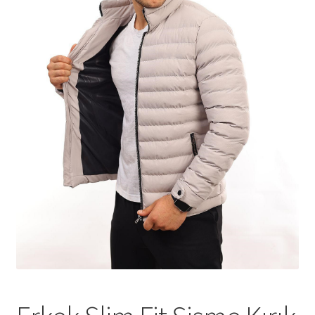
Tshirts
Shoes
Eldivenler
Şapkalar
Hoodie
Polarlar
Montlar
Eşofman Takımları