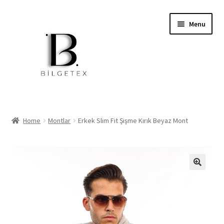
Skip
Skip
Menu
to
to
navigation
content
Expand
Home
child
Home
Montlar
Erkek Slim Fit Şişme Kırık Beyaz Mont
menu
İşçi Kıyafetleri
Okul Kıyafetleri
Softshell Mont Ve Pantolon
Jackets