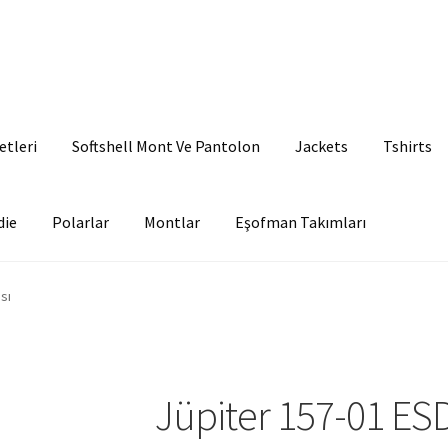
etleri
Softshell Mont Ve Pantolon
Jackets
Tshirts
die
Polarlar
Montlar
Eşofman Takımları
sı
Jüpiter 157-01 ESD