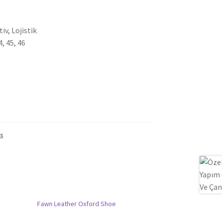
iv, Lojistik
4, 45, 46
s