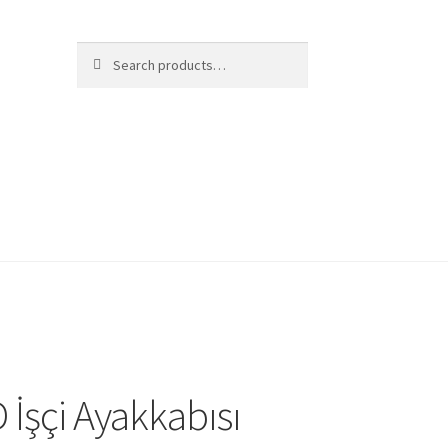
Search
Search
for:
 İşçi Ayakkabısı