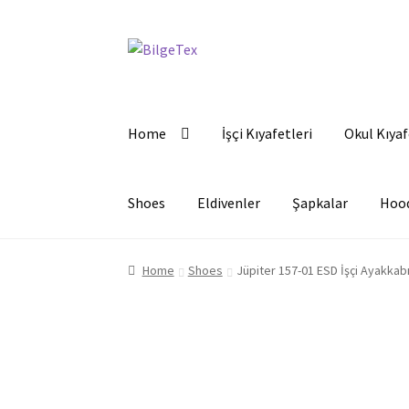
Skip
Skip
to
to
navigation
content
Home
İşçi Kıyafetleri
Okul Kıyaf
Shoes
Eldivenler
Şapkalar
Hoo
Home
Shoes
Jüpiter 157-01 ESD İşçi Ayakkabı