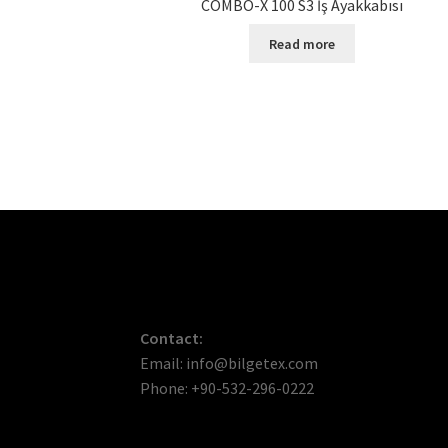
COMBO-X 100 S3 İş Ayakkabısı
Read more
Contact:
Email: info@bilgetex.com
Phone: +90-532-296-0222