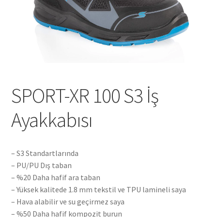
Tshirts
Shoes
Eldivenler
SPORT-XR 100 S3 İş
Şapkalar
Ayakkabısı
Hoodie
Polarlar
– S3 Standartlarında
– PU/PU Dış taban
Montlar
– %20 Daha hafif ara taban
– Yüksek kalitede 1.8 mm tekstil ve TPU lamineli saya
Eşofman Takımları
– Hava alabilir ve su geçirmez saya
– %50 Daha hafif kompozit burun