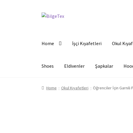
Skip
Skip
to
to
navigation
content
Home
İşçi Kıyafetleri
Okul Kıyaf
Shoes
Eldivenler
Şapkalar
Hoo
Home
Okul Kıyafetleri
Öğrenciler İçin Garnili 