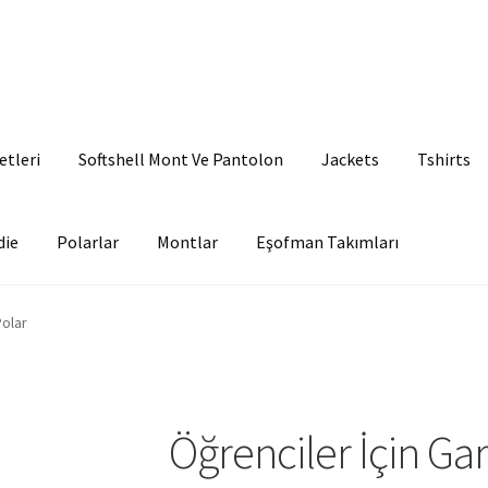
etleri
Softshell Mont Ve Pantolon
Jackets
Tshirts
die
Polarlar
Montlar
Eşofman Takımları
Polar
Öğrenciler İçin Gar