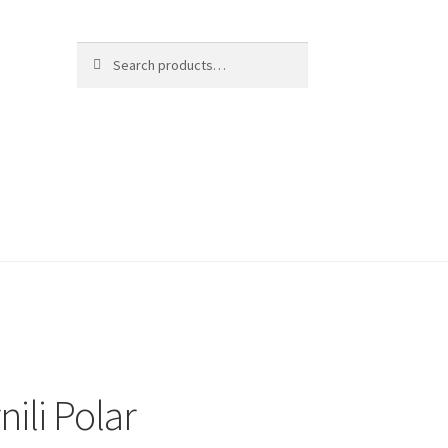
Search
Search
for:
nili Polar