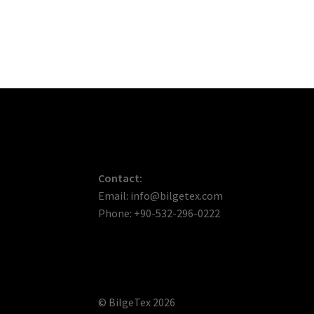
Contact:
Email: info@bilgetex.com
Phone: +90-532-296-0222
© BilgeTex 2026