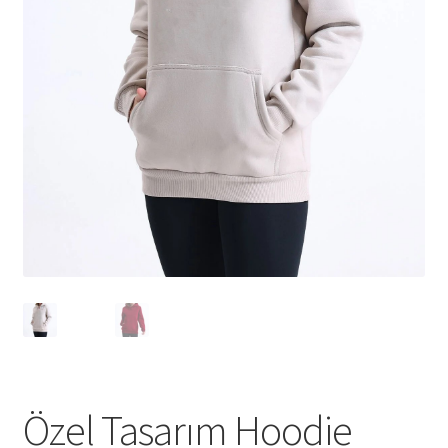
Tshirts
Shoes
Eldivenler
Şapkalar
Hoodie
Polarlar
Montlar
Eşofman Takımları
Özel Tasarım Hoodie