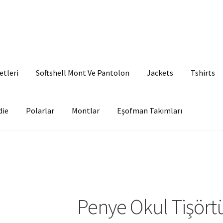
etleri
Softshell Mont Ve Pantolon
Jackets
Tshirts
die
Polarlar
Montlar
Eşofman Takımları
Penye Okul Tişört