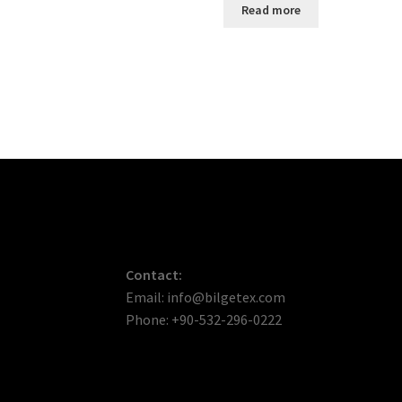
Read more
Contact:
Email: info@bilgetex.com
Phone: +90-532-296-0222