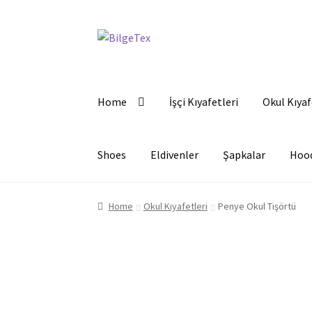
Skip
Skip
to
to
navigation
content
Home
İşçi Kıyafetleri
Okul Kıyaf
Shoes
Eldivenler
Şapkalar
Hoo
Home
Okul Kıyafetleri
Penye Okul Tişörtü